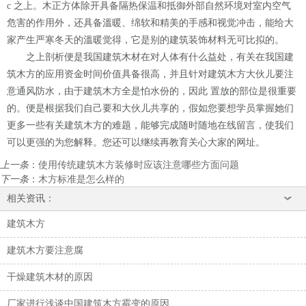
c 之上。木正方体除开具备隔热保温和抵御外部自然环境对室内空气
危害的作用外，还具备溫暖、绵软和精美的手感和视觉冲击，能给大
家产生严寒冬天的溫暖觉得，它是别的建筑装饰材料无可比拟的。
之上剖析便是我国建筑木材在对人体有什么益处，有关在我国建
筑木方的应用资金时间价值具备很高，并且针对建筑木方大伙儿要注
意通风防水，由于建筑木方全是怕水份的，因此 置放的部位是很重要
的。便是根据我们自己要和大伙儿共享的，假如您要想学员掌握她们
更多一些有关建筑木方的难题，能够完成随时随地在线留言，使我们
可以更强的为您解释。您还可以继续再教育关心大家的网址。
上一条
：
使用传统建筑木方装修时应该注意哪些方面问题
下一条
：
木方标准是怎么样的
相关资讯：
建筑木方
建筑木方要注意腐
干燥建筑木材的原因
厂家进行浅谈中国建筑木方霉变的原因