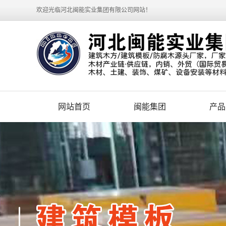
欢迎光临河北闽能实业集团有限公司网站！
网站首页
闽能集团
产品