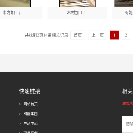
木方加工厂
木材加工厂
闽能
共找到
2
页
14
条相关记录
首页
上一页
1
2
快速链接
相关
建筑木
网站首页
闽能集团
产品中心