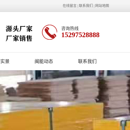
在线留言
|
联系我们
|
网站地图
咨询热线
15297528888
区实景
闽能动态
联系我们