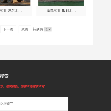
实业-建筑木…
闽能实业-邯郸木…
下一页
尾页
转到页
搜索
方、建筑模板、防腐木等建筑木材