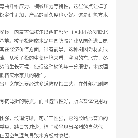
弯曲纤维应力、横纹压力等特性，这些优点让樟子
稳定性更加，产品的耐久度也更好。这是建筑方木
安岭、内蒙古海拉尔以西的部分山区和小兴安岭北
基地。樟子松防腐木是中国防腐企业从国外进口原
其在经济价值方面，很有前景。这种树因为材质很
油。从樟子松的生长环境来看，我国的东北方，冬
劣的生长环境，使得这种树的年十分细密，木纹理
低档实木家具的制作。
出厂之前还要经过多道防腐蚀工艺，在外部涂刷防
有抗弯折的特点，而且透气性好，所以整体使用寿
性强，纹理清晰，可加工性强，它的纹路比普通的
裂痕、缺口等减少，樟子松呈现出强烈的自然气
止因空气湿气导致木方板材腐烂。