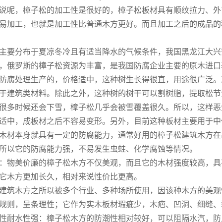
呢，樟子松的加工性是很好的，樟子松板材具有顺纹拉力、外
易加工，也就是加工性比普通木方更好。而且加工之后的成品的
要分布于夏凉冬冷且有适当降水的气候条件，我国黑龙江大兴
，俄罗斯的樟子松资源为丰富，是我国防腐企业主要的原木进口
防腐处理生产的，价格适中，这种树生长得很直，用途很广泛。
于建筑类材料。除此之外，这种树的树干可以割树脂，提取松节
很多时候还会下雪，樟子松几乎会被雪覆盖很久。所以，这样恶
适中，成板材之后不容易变形。另外，目前这种板材主要用于中
材本身就具有一定的防腐能力，通常好用的樟子松建筑木方在
所以它的防腐能力强，不易发生虫蛀、化学腐蚀等情况。
物美价廉的樟子松木方不仅美观，而且它的木材强度较高，具
它木方更加长久，相对来说性价比更高。
筑木方之所以被多个行业、多种场所使用，因该种木方的美观
规则，呈条理性；它作为实木板材瑕疵少，木疤、凹洞、细缝、
性耐水性强：樟子松木方的防潮性相对较好，可以阻隔水汽，防