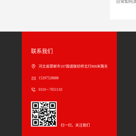
日常如何
联系我们
河北省邯郸市107国道联纺桥北行800米路东
15297528888
0310－7051110
扫一扫，关注我们