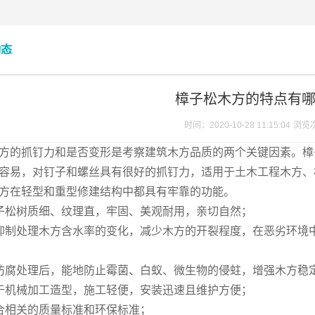
动态
樟子松木方的特点有
时间：2020-10-28 11:15:04
浏览
的抓钉力和是否变形是考察建筑木方品质的两个关键因素。樟
容易，对钉子和螺丝具有很好的抓钉力，适用于土木工程木方、
方在轻型和重型修建结构中都具有牢靠的功能。
松树质细、纹理直，牢固、美观耐用，亲切自然；
制处理木方含水率的变化，减少木方的开裂程度，在恶劣环境中
腐处理后，能地防止霉菌、白蚁、微生物的侵蛀，增强木方稳
机械加工造型，施工轻便，安装迅速且维护方便；
合相关的质量标准和环保标准；