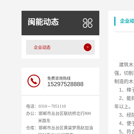
闽能动态
企业
企业动态
建筑木方
强，切削
免费咨询热线
制造的木
15297528888
1、樟子
2、能抑
电话：0310－7051110
年以上。
办公：邯郸市丛台区联纺桥北行800
3、经防
米路东
4、便于
仓库：邯郸市丛台区黄粱梦燕赵加油
5、符