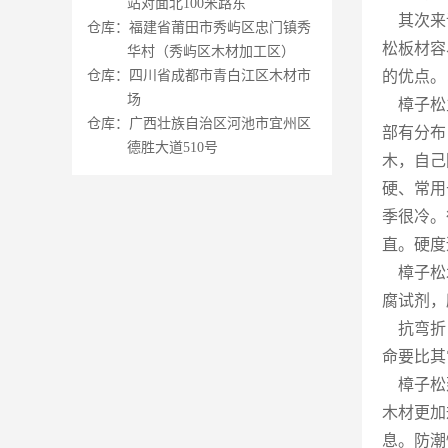
站对面北100米路东
其次来说
仓库：福建省莆田市秀屿区忠门镇秀
松板材容
华村（秀屿区木材加工区）
仓库：四川省成都市青白江区木材市
的优点。
场
樟子松主
仓库：广西壮族自治区河池市宜州区
部有分布
德胜大道510号
木，自己
硬、常用
季很冷。
直。硬度
樟子松木
腐试剂，
抗弯折：
命要比其
樟子松建
木材更加
息。防潮