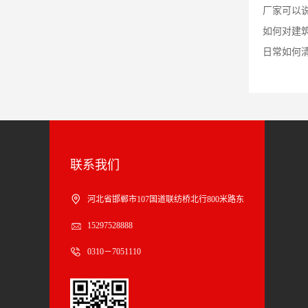
厂家可以
如何对建
日常如何
联系我们
河北省邯郸市107国道联纺桥北行800米路东
15297528888
0310－7051110