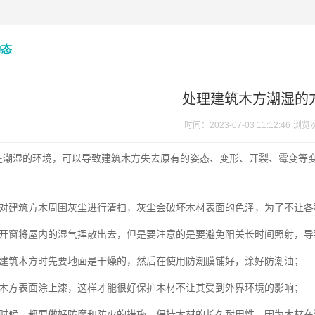
动态
处理建筑木方潮湿的
时间：2023-07-03 11:12:46
浏览
在潮湿的环境，可以导致建筑木方失去原有的姿态、变形、开裂、霉变等
要对建筑方木周围灰尘进行清扫，灰尘会破坏木材表面的色泽，为了不让
期开窗将屋内的湿气挥散出去，但是要注意的是要避免阳关长时间照射，
储建筑木方时先要地面是干燥的，然后在使用防潮膜铺好，涂好防潮油；
筑木方表面涂上漆，这样才能很好保护木材不让其受到外界环境的影响；
在时候，都要做好防腐和防火的措施，保持木材的长久耐用性，因为木材