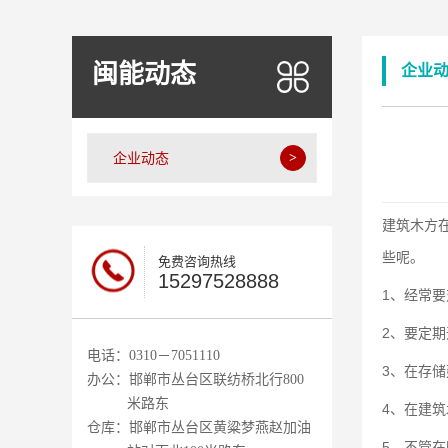
闽能动态
企业
企业动态
建筑木方
些呢。
免费咨询热线
15297528888
1、经常
2、要定
电话：0310－7051110
3、在存
办公：邯郸市丛台区联纺桥北行800
米路东
4、在建
仓库：邯郸市丛台区黄粱梦燕赵加油
5、不管