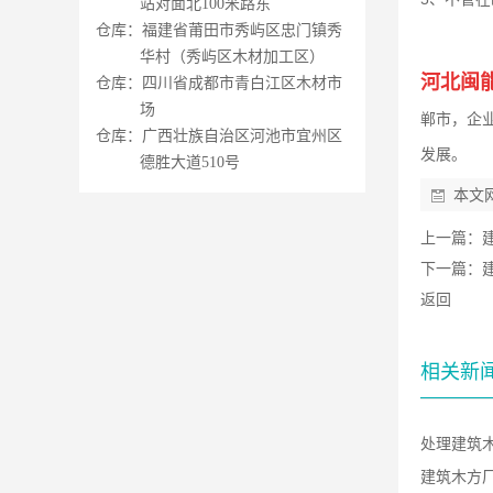
站对面北100米路东
仓库：福建省莆田市秀屿区忠门镇秀
华村（秀屿区木材加工区）
河北闽
仓库：四川省成都市青白江区木材市
场
郸市，企
仓库：广西壮族自治区河池市宜州区
发展。
德胜大道510号
本文
上一篇：
下一篇：
返回
相关新
处理建筑
建筑木方